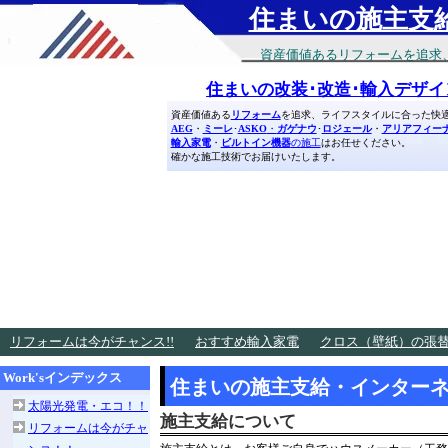
住まいの施主支
資産価値あるリフォームを追求
住まいの改装･改造･輸入デザイ
資産価値ある
リフォーム
を追求、ライフスタイルに合った快適
AEG
・
ミーレ
･
ASKO
・
ガゲナウ
･
ロジェール
・
アリアフィー
輸入家電
・
ビルトイン機器
の施工
はお任せください。
確かな施工技術でお届けいたします。
リフォームは今がチャンス!!
おすすめ輸入家電
クロス（壁紙）の張替
Work'sインデックス
住まいの施主支給・インター
太陽光発電・エコ！！
施主支給について
リフォームは今がチャ