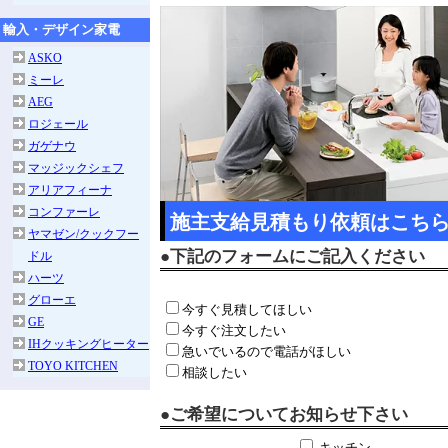
輸入・デザイン家電
ASKO
ミーレ
AEG
ロジェール
ガゲナウ
マッジックシェフ
アリアフィーナ
コンファーレ
施主支給見積もり依頼はこち
ヤマゼン/クックフー
●下記のフォームにご記入ください
ドル
ハーツ
グローエ
今すぐ見積してほしい
GE
今すぐ注文したい
IHクッキングヒーター
急いでいるので電話がほしい
TOYO KITCHEN
相談したい
●ご希望についてお知らせ下さい
キッチン