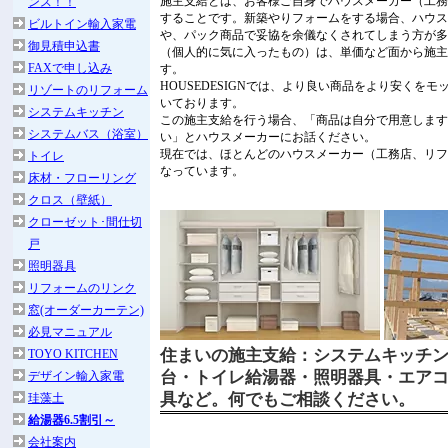
施主支給とは、お客様ご自身でハウスメーカー（工務
ンス！！
することです。新築やりフォームをする場合、ハウス
ビルトイン輸入家電
や、パック商品で妥協を余儀なくされてしまう方が多
御見積申込書
（個人的に気に入ったもの）は、単価など面から施主
FAXで申し込み
す。
HOUSEDESIGNでは、より良い商品をより安くを
リゾートのリフォーム
いております。
システムキッチン
この施主支給を行う場合、「商品は自分で用意します
システムバス（浴室）
い」とハウスメーカーにお話ください。
現在では、ほとんどのハウスメーカー（工務店、リフ
トイレ
なっています。
床材・フローリング
クロス（壁紙）
クローゼット･間仕切
戸
照明器具
リフォームのリンク
窓(オーダーカーテン)
必見マニュアル
住まいの施主支給：システムキッチン
TOYO KITCHEN
台・トイレ給湯器・照明器具・エア
デザイン輸入家電
具など。何でもご相談ください。
珪藻土
給湯器6.5割引～
会社案内