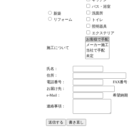
バス・浴室
洗面所
新築
リフォーム
トイレ
照明器具
エクステリア
施工について
氏名：
住所：
電話番号：
FAX番号
お届け先：
e-Mail：
希望納期
連絡事項：